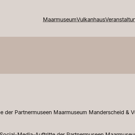
Maarmuseum
Vulkanhaus
Veranstaltu
file der Partnermuseen Maarmuseum Manderscheid & V
de Social-Media-Auftritte der Partnermuseen Maarmus