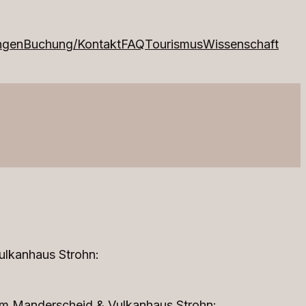
ngen
Buchung/Kontakt
FAQ
Tourismus
Wissenschaft
ulkanhaus Strohn:
eum Manderscheid & Vulkanhaus Strohn: